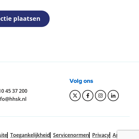
ctie plaatsen
Volg ons
elefoonnummer:
10 45 37 200
Bekijk onze Twitter pa
Bekijk onze Faceb
Bekijk onze I
Bekijk on
-mailadres:
nfo@hhsk.nl
ite
Toegankelijkheid
Servicenormen
Privacy
Archief