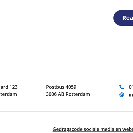
Rea
T
ard 123
Postbus 4059
0
tterdam
3006 AB Rotterdam
E
i
Gedragscode sociale media en webs