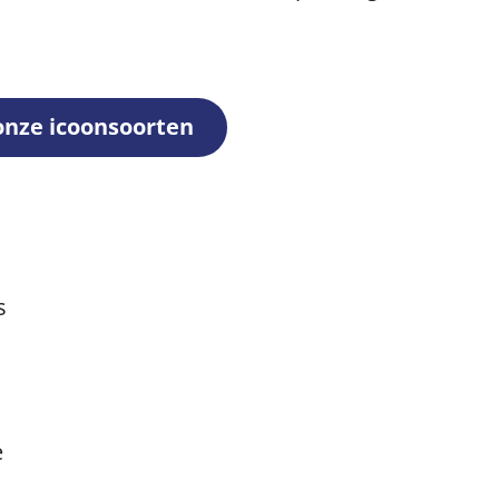
onze icoonsoorten
s
e
veld