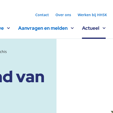
Contact
Over ons
Werken bij HHSK
we
Aanvragen en melden
Actueel
chis
nd van