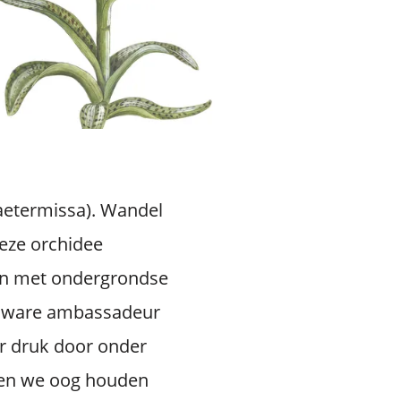
aetermissa). Wandel
deze orchidee
men met ondergrondse
n ware ambassadeur
er druk door onder
aten we oog houden