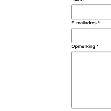
, ver
E-mailadres
*
, verp
Opmerking
*