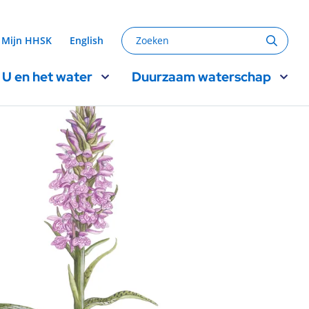
Zoeken
Mijn HHSK
English
Zoeke
U en het water
Duurzaam waterschap