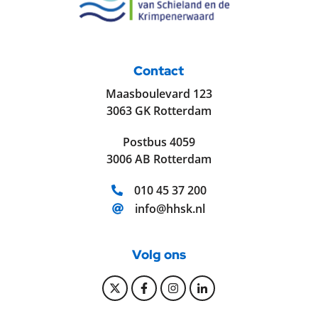
Contact
Maasboulevard 123
3063 GK Rotterdam
Postbus 4059
3006 AB Rotterdam
Telefoonnummer:
010 45 37 200
E-mailadres:
info@hhsk.nl
Volg ons
Bekijk onze Twitter pagina
Bekijk onze Facebook pagi
Bekijk onze Instagram
Bekijk onze Linke