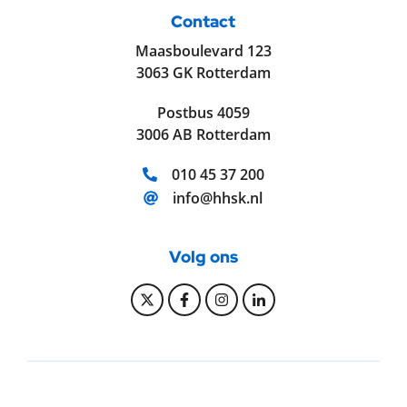
Contact
Maasboulevard 123
3063 GK Rotterdam
Postbus 4059
3006 AB Rotterdam
Telefoonnummer:
010 45 37 200
E-mailadres:
info@hhsk.nl
Volg ons
Bekijk onze Twitter pagina
Bekijk onze Facebook pagi
Bekijk onze Instagram
Bekijk onze Linke