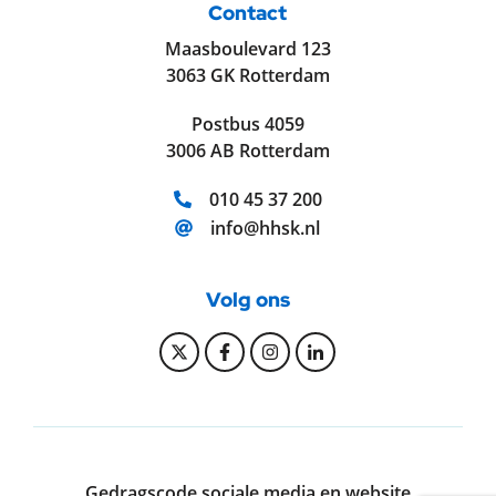
Contact
Maasboulevard 123
3063 GK Rotterdam
Postbus 4059
3006 AB Rotterdam
Telefoonnummer:
010 45 37 200
E-mailadres:
info@hhsk.nl
Volg ons
Bekijk onze Twitter pagina
Bekijk onze Facebook pagi
Bekijk onze Instagram
Bekijk onze Linke
Gedragscode sociale media en website