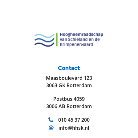
Contact
Maasboulevard 123
3063 GK Rotterdam
Postbus 4059
3006 AB Rotterdam
Telefoonnummer:
010 45 37 200
E-mailadres:
info@hhsk.nl