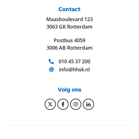
Contact
Maasboulevard 123
3063 GK Rotterdam
Postbus 4059
3006 AB Rotterdam
Telefoonnummer:
010 45 37 200
E-mailadres:
info@hhsk.nl
Volg ons
Bekijk onze Twitter pagina
Bekijk onze Facebook pagi
Bekijk onze Instagram
Bekijk onze Linke