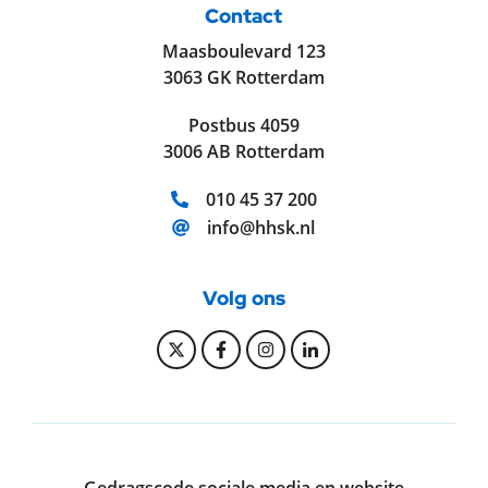
Contact
Maasboulevard 123
3063 GK Rotterdam
Postbus 4059
3006 AB Rotterdam
Telefoonnummer:
010 45 37 200
E-mailadres:
info@hhsk.nl
Volg ons
Bekijk onze Twitter pagina
Bekijk onze Facebook pagi
Bekijk onze Instagram
Bekijk onze Linke