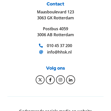
Contact
Maasboulevard 123
3063 GK Rotterdam
Postbus 4059
3006 AB Rotterdam
Telefoonnummer:
010 45 37 200
E-mailadres:
info@hhsk.nl
Volg ons
Bekijk onze Twitter pagina
Bekijk onze Facebook pagi
Bekijk onze Instagram
Bekijk onze Linke