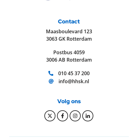
Contact
Maasboulevard 123
3063 GK Rotterdam
Postbus 4059
3006 AB Rotterdam
Telefoonnummer:
010 45 37 200
E-mailadres:
info@hhsk.nl
Volg ons
Bekijk onze Twitter pagina
Bekijk onze Facebook pagi
Bekijk onze Instagram
Bekijk onze Linke