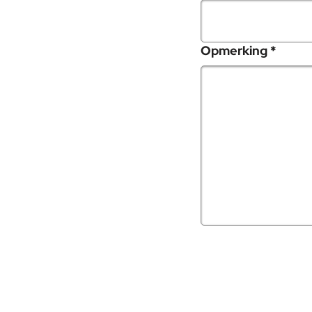
, verp
Opmerking
*