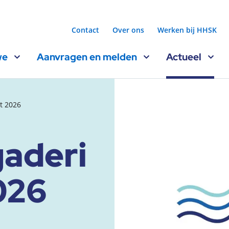
Contact
Over ons
Werken bij HHSK
we
Aanvragen en melden
Actueel
t 2026
aderi
026