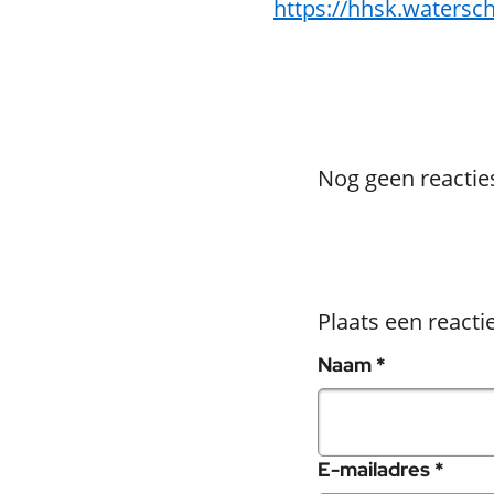
https://hhsk.watersch
Nog geen reactie
Plaats een reacti
, verplicht 
Naam
*
, ver
E-mailadres
*