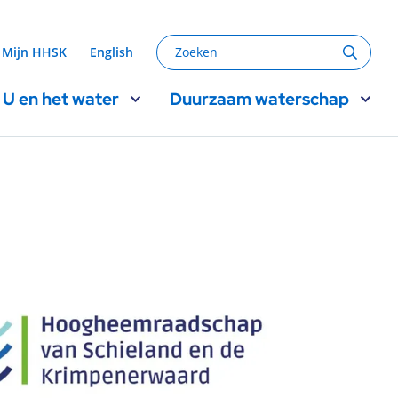
Zoeken
Mijn HHSK
English
Zoeke
U en het water
Duurzaam waterschap