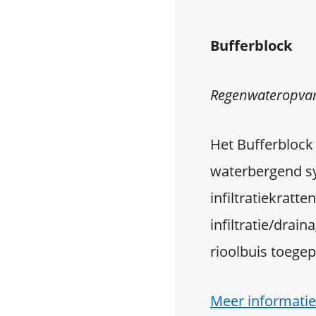
Bufferblock
Regenwateropva
Het Bufferblock
waterbergend s
infiltratiekratte
infiltratie/drain
rioolbuis toege
Meer informatie