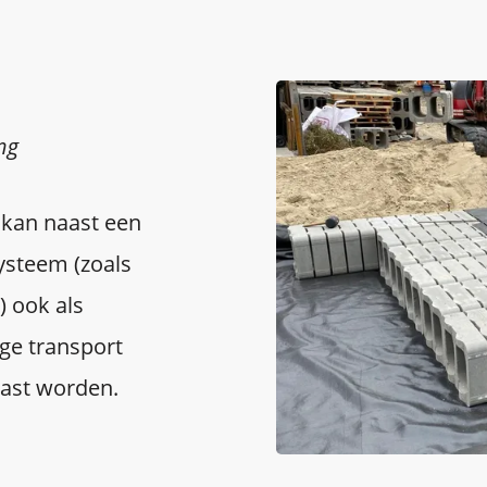
ng
 kan naast een
ysteem (zoals
n) ook als
age transport
past worden.