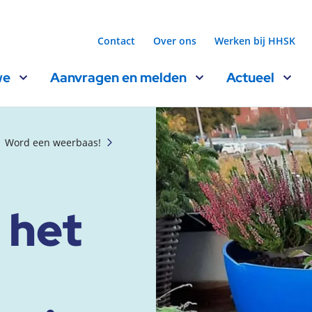
Contact
Over ons
Werken bij HHSK
we
Aanvragen en melden
Actueel
Word een weerbaas!
 het