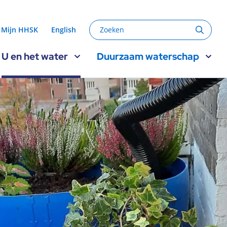
Zoeken
Mijn HHSK
English
Zoeke
U en het water
Duurzaam waterschap