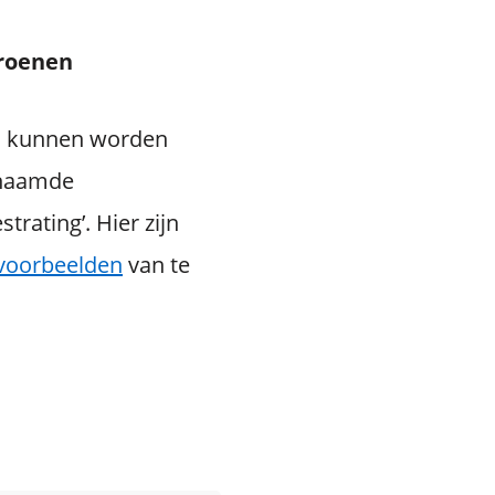
groenen
n kunnen worden
enaamde
trating’. Hier zijn
 voorbeelden
van te