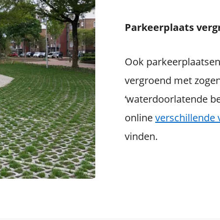
Parkeerplaats ver
Ook parkeerplaatse
vergroend met zog
‘waterdoorlatende bes
online
verschillende
vinden.