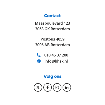
Contact
Maasboulevard 123
3063 GK Rotterdam
Postbus 4059
3006 AB Rotterdam
Telefoonnummer:
010 45 37 200
E-mailadres:
info@hhsk.nl
Volg ons
Bekijk onze Twitter pagina
Bekijk onze Facebook pagi
Bekijk onze Instagram
Bekijk onze Linke