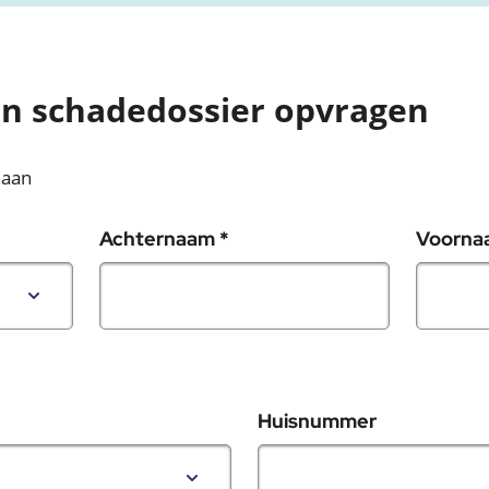
een schadedossier opvragen
 aan
, verplicht veld
Achternaam
*
Voorn
Huisnummer