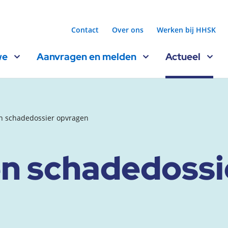
Contact
Over ons
Werken bij HHSK
we
Aanvragen en melden
Actueel
een schadedossier opvragen
een schadedoss