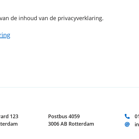
van de inhoud van de privacyverklaring.
ring
T
ard 123
Postbus 4059
0
tterdam
3006 AB Rotterdam
E
i