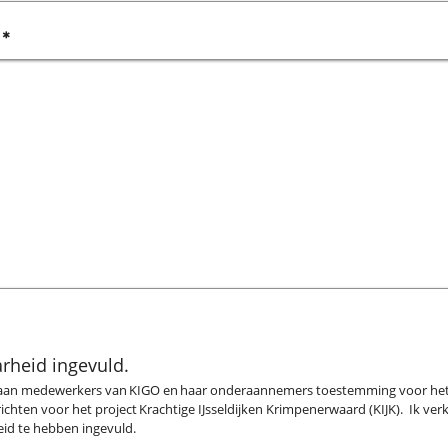
, verplicht veld
g
*
arheid ingevuld.
ik aan medewerkers van KIGO en haar onderaannemers toestemming voor h
hten voor het project Krachtige IJsseldijken Krimpenerwaard (KIJK). Ik ver
eid te hebben ingevuld.