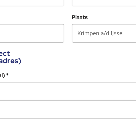
Plaats
ect
adres)
, verplicht veld
el)
*
 veld