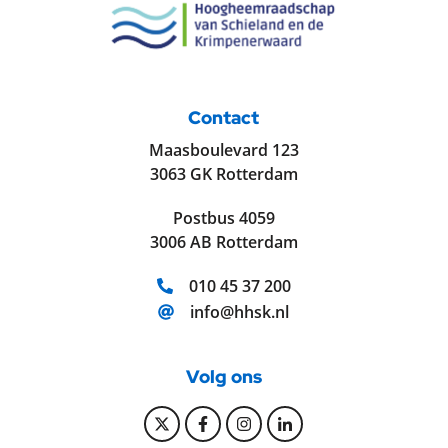
Contact
Maasboulevard 123
3063 GK Rotterdam
Postbus 4059
3006 AB Rotterdam
Telefoonnummer:
010 45 37 200
E-mailadres:
info@hhsk.nl
Volg ons
Bekijk onze Twitter pagina
Bekijk onze Facebook pagi
Bekijk onze Instagram
Bekijk onze Linke