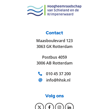
Contact
Maasboulevard 123
3063 GK Rotterdam
Postbus 4059
3006 AB Rotterdam
Telefoonnummer:
010 45 37 200
E-mailadres:
info@hhsk.nl
Volg ons