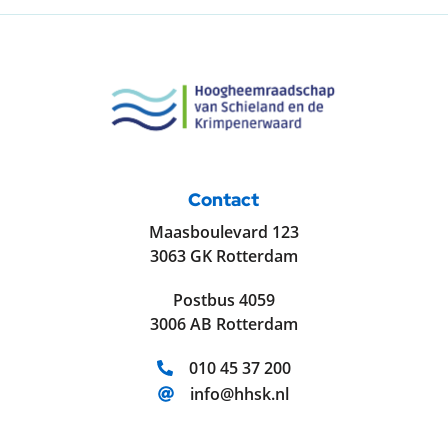
Contact
Maasboulevard 123
3063 GK Rotterdam
Postbus 4059
3006 AB Rotterdam
Telefoonnummer:
010 45 37 200
E-mailadres:
info@hhsk.nl