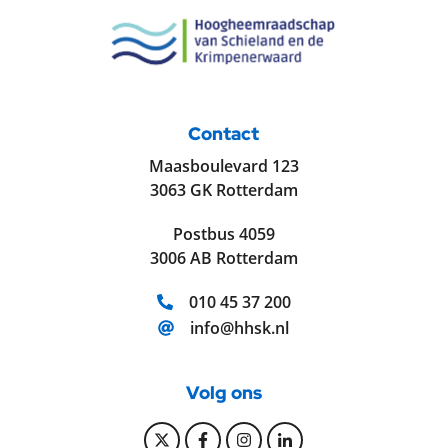
Contact
Maasboulevard 123
3063 GK Rotterdam
Postbus 4059
3006 AB Rotterdam
Telefoonnummer:
010 45 37 200
E-mailadres:
info@hhsk.nl
Volg ons