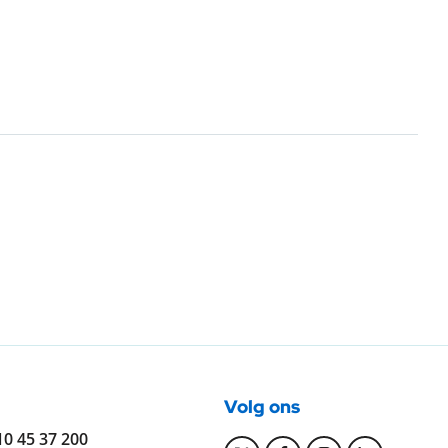
lgende pagina
Volg ons
elefoonnummer:
10 45 37 200