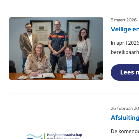
5 maart 2026
Veilige e
In april 202
bereikbaarhe
Lees 
26 februari 2
Afsluitin
De komende p