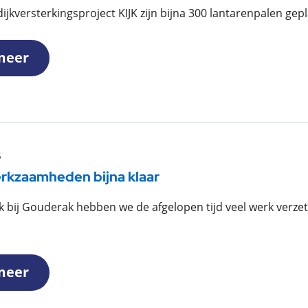
ijkversterkingsproject KIJK zijn bijna 300 lantarenpalen ge
meer
6
rkzaamheden bijna klaar
jk bij Gouderak hebben we de afgelopen tijd veel werk verze
meer