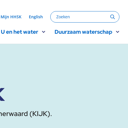
Zoeken
Mijn HHSK
English
Zoeke
U en het water
Duurzaam waterschap
K
enerwaard (KIJK).