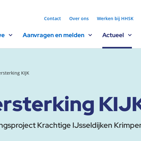
Contact
Over ons
Werken bij HHSK
we
Aanvragen en melden
Actueel
rsterking KIJK
ersterking KIJ
ngsproject Krachtige IJsseldijken Krimp