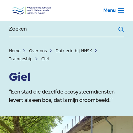
, startpagina
Menu
Zoekterm
Home
Over ons
Duik erin bij HHSK
Traineeship
Giel
Giel
“Een stad die dezelfde ecosysteemdiensten
levert als een bos, dat is mijn droombeeld.”